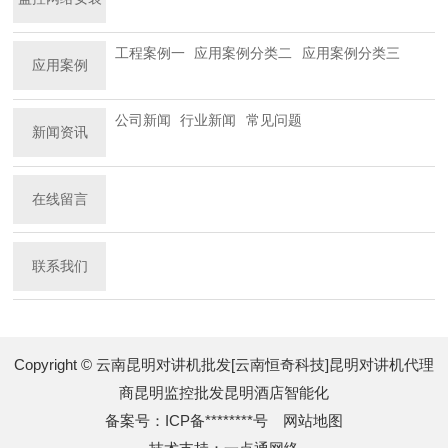
工程案例一
应用案例分类二
应用案例分类三
应用案例
公司新闻
行业新闻
常见问题
新闻资讯
在线留言
联系我们
Copyright © 云南昆明对讲机批发[云南恒奇科技]昆明对讲机代理
商昆明监控批发昆明酒店智能化
备案号：
ICP备********号
网站地图